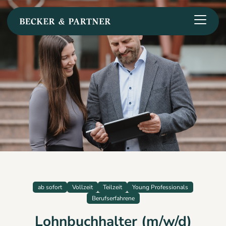
ab sofort
Vollzeit
Teilzeit
Young Professionals
Berufserfahrene
Lohnbuchhalter (m/w/d)